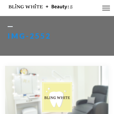
ABOUT US
FLOW
IMG-2552
MENU
GALLERY
BLOG
ACCESS
Q & A