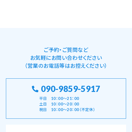
プライバシー情報のうち「履歴情報および特性
情報」とは、上記に定める「個人情報」以外のも
のをいい、ご利用いただいたサービスやご購入
いただいた商品、ご覧になったページや広告の
履歴、ユーザーが検索された検索キーワード、ご
利用日時、ご利用の方法、ご利用環境、郵便番号
や性別、職業、年齢、ユーザーのIPアドレス、クッ
キー情報、位置情報、端末の個体識別情報など
ご予約・ご質問など
を指します。
お気軽にお問い合わせください
（営業のお電話等はお控えください）
第2条（プライバシー情報の収集方法）
当サロンは、ユーザーが利用登録をする際に氏
090-9859-5917
名、生年月日、住所、電話番号、メールアドレス、
銀行口座番号、クレジットカード番号、運転免許
平日 10：00～21：00
証番号などの個人情報をお尋ねすることがあり
土日 10：00～20：00
ます。また、ユーザーと提携先などとの間でなさ
祝日 10：00～20：00（不定休）
れたユーザーの個人情報を含む取引記録や、決
済に関する情報を当サロンの提携先（情報提供
元、広告主、広告配信先などを含みます。以下、