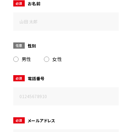
お名前
必須
090-9859-5917
平日 10：00～21：00
土日 10：00～20：00
祝日 10：00～20：00（不定休）
性別
任意
ご予約はこちら
男性
女性
電話番号
必須
メールアドレス
必須