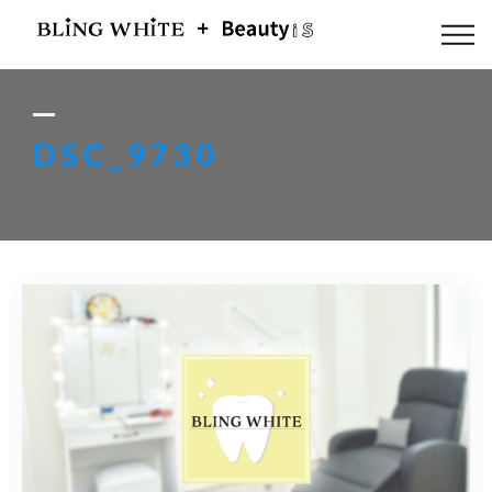
ABOUT US
FLOW
DSC_9730
MENU
GALLERY
BLOG
ACCESS
Q & A