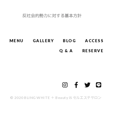
W
MENU
GALLERY
BLOG
ACCESS
Q & A
RESERVE
© 2020 BLING WHITE ＋ Beauty iS セルエステサロン