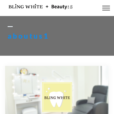
ABOUT US
FLOW
aboutus1
MENU
GALLERY
BLOG
ACCESS
Q & A