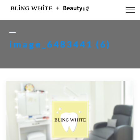
ABOUT US
FLOW
image_6483441 (6)
MENU
GALLERY
BLOG
ACCESS
Q & A