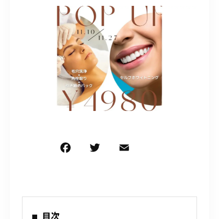
090-9859-5917
平日 10：00～21：00
土日 10：00～20：00
祝日 10：00～20：00（不定休）
ご予約はこちら
F
T
E
共
a
w
m
有
c
it
ai
e
te
l
b
r
目次