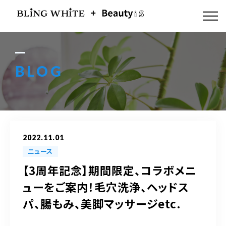
ABOUT US
FLOW
BLOG
MENU
GALLERY
2022.11.01
BLOG
ニュース
【3周年記念】期間限定、コラボメニ
ACCESS
ューをご案内！毛穴洗浄、ヘッドス
パ、腸もみ、美脚マッサージetc.
Q & A