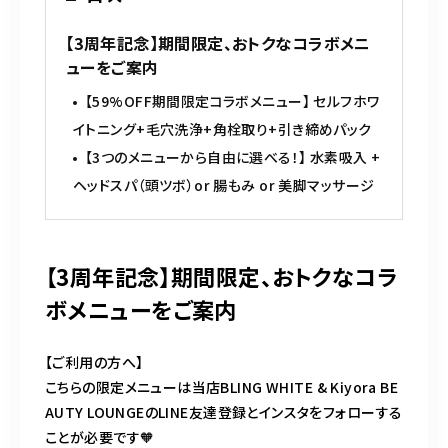
o
o
【3周年記念】期間限定、おトクなコラボメニ
ューをご案内
k
【59%OFF期間限定コラボメニュー】 セルフホワ
イトニング+毛穴洗浄+角栓取り+引き締めパック
【3つのメニューから自由に選べる！】 水素吸入 +
ヘッドスパ（頭ツボ）or 腸もみ or 美脚マッサージ
【3周年記念】期間限定、おトクなコラ
ボメニューをご案内
【ご利用の方へ】
こちらの限定メニューは当店BLING WHITE & Kiyora BE
AUTY LOUNGEのLINE友達登録とインスタをフォローする
ことが必要です🧡