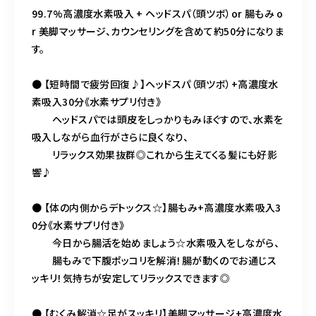
99.7%高濃度水素吸入 + ヘッドスパ（頭ツボ）or 腸もみ o
r 美脚マッサージ、カウンセリングを含めて約50分になりま
す。
● 【短時間で疲労回復♪】ヘッドスパ（頭ツボ）+高濃度水
素吸入30分《水素サプリ付き》
ヘッドスパでは頭皮をしっかりもみほぐすので、水素を
吸入しながら血行がさらに良くなり、
リラックス効果抜群◎これから生えてくる髪にも好影
響♪
● 【体の内側からデトックス☆】腸もみ+高濃度水素吸入3
0分《水素サプリ付き》
今日から腸活を始めましょう☆水素吸入をしながら、
腸もみで下腹ポッコリを解消！腸が動くのでお通じス
ッキリ！気持ちが安定してリラックスできます◎
● 【むくみ解消☆足がスッキリ】美脚マッサージ+高濃度水