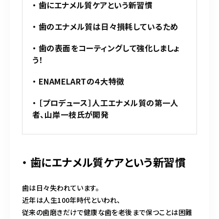
o
・ 歯にエナメル質ケアという新習慣
k
・ 歯のエナメル質は日々損耗しているため
・ 歯の表面をコーティングして強化しましょ
う！
・ ENAMELARTの４大特徴
・ ［プロデュース］人工エナメル質の第一人
者、山岸一枝氏が開発
・ 歯にエナメル質ケアという新習慣
歯は日々失われています。
近年は人生100年時代といわれ、
従来の歯磨きだけで健康な歯を老後まで保つことは困難