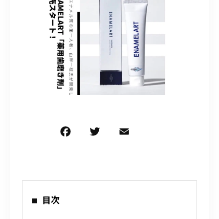
090-9859-5917
平日 10：00～21：00
土日 10：00～20：00
祝日 10：00～20：00（不定休）
ご予約はこちら
F
T
E
共
a
w
m
有
c
it
ai
e
te
l
b
r
目次
o