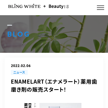
ABOUT US
FLOW
BLOG
MENU
GALLERY
2022.02.06
BLOG
ニュース
ENAMELART（エナメラート）薬用歯
ACCESS
磨き剤の販売スタート！
Q & A