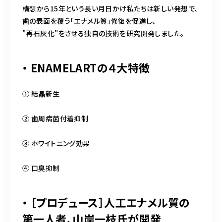
構想から15年という長い月日かけ私たちは新しい発想で、
歯の表面を覆う「エナメル質」修復を促進し、
"再石灰化"をさせる独自の技術を研究開発しました。
・ ENAMELARTの４大特徴
① 結晶新生
② 歯周病菌付着抑制
③ ホワイトニング効果
④ 口臭抑制
・ ［プロデュース］人工エナメル質の
第一人者、山岸一枝氏が開発