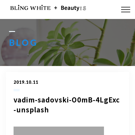
ABOUT US
FLOW
BLOG
MENU
GALLERY
2019.10.11
BLOG
vadim-sadovski-O0mB-4LgExc
ACCESS
-unsplash
Q & A