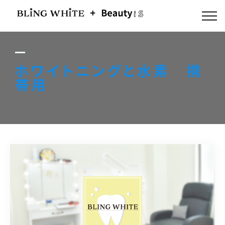
ABOUT US
FLOW
ホワイトニングと水素 携
帯用
MENU
GALLERY
BLOG
ACCESS
Q & A