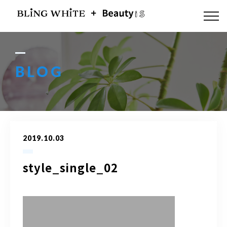
ABOUT US
FLOW
BLOG
MENU
GALLERY
2019.10.03
BLOG
style_single_02
ACCESS
Q & A