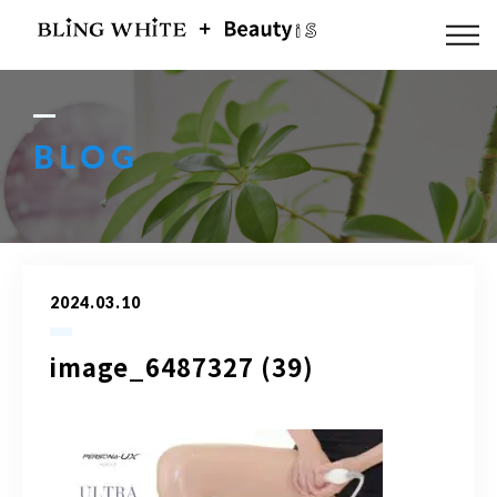
ABOUT US
FLOW
BLOG
MENU
GALLERY
2024.03.10
BLOG
image_6487327 (39)
ACCESS
Q & A