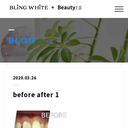
ABOUT US
FLOW
BLOG
MENU
GALLERY
2020.03.26
BLOG
before after 1
ACCESS
Q & A