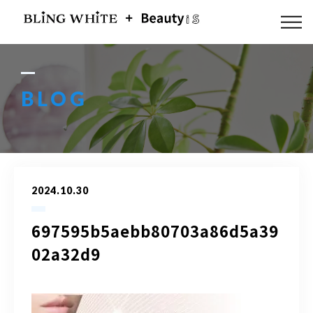
ABOUT US
FLOW
BLOG
MENU
GALLERY
2024.10.30
BLOG
697595b5aebb80703a86d5a39
ACCESS
02a32d9
Q & A