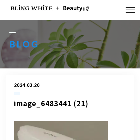
ABOUT US
FLOW
BLOG
MENU
GALLERY
2024.03.20
BLOG
image_6483441 (21)
ACCESS
Q & A