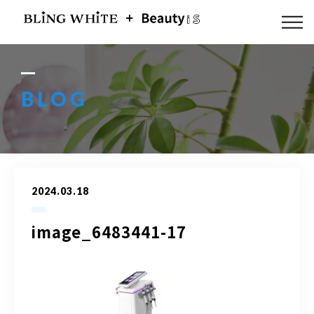
ABOUT US
FLOW
BLOG
MENU
GALLERY
2024.03.18
BLOG
image_6483441-17
ACCESS
Q & A