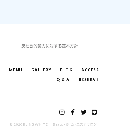
W
MENU
GALLERY
BLOG
ACCESS
Q & A
RESERVE
© 2020 BLING WHITE ＋ Beauty iS セルエステサロン