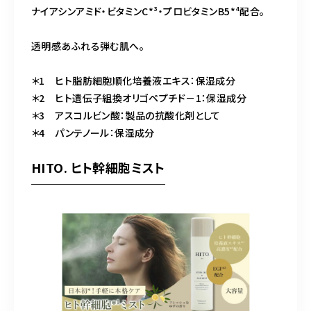
ナイアシンアミド・ビタミンC*³・プロビタミンB5*⁴配合。
透明感あふれる弾む肌へ。
＊1 ヒト脂肪細胞順化培養液エキス：保湿成分
＊2 ヒト遺伝子組換オリゴペプチド－1：保湿成分
＊3 アスコルビン酸：製品の抗酸化剤として
＊4 パンテノール：保湿成分
HITO. ヒト幹細胞ミスト