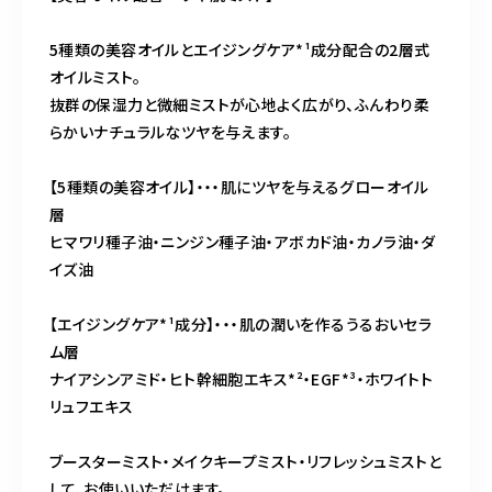
5種類の美容オイルとエイジングケア*¹成分配合の2層式
オイルミスト。
抜群の保湿力と微細ミストが心地よく広がり、ふんわり柔
らかいナチュラルなツヤを与えます。
【5種類の美容オイル】・・・肌にツヤを与えるグローオイル
層
ヒマワリ種子油・ニンジン種子油・アボカド油・カノラ油・ダ
イズ油
【エイジングケア*¹成分】・・・肌の潤いを作るうるおいセラ
ム層
ナイアシンアミド・ヒト幹細胞エキス*²・EGF*³・ホワイトト
リュフエキス
ブースターミスト・メイクキープミスト・リフレッシュミストと
して、お使いいただけます。