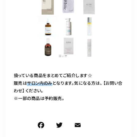
090-9859-5917
平日 10：00～21：00
土日 10：00～20：00
祝日 10：00～20：00（不定休）
ご予約はこちら
扱っている商品をまとめてご紹介します☆
販売は
サロン内のみ
となります。気になる方は、
【お問い合
わせ】
ください。
※一部の商品は予約販売。
F
T
E
共
a
w
m
有