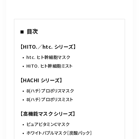
c
it
ai
e
te
l
b
r
目次
o
o
【HITO.／htc. シリーズ】
k
htc. ヒト幹細胞マスク
HITO. ヒト幹細胞ミスト
【HACHI シリーズ】
8(ハチ）プロポリスマスク
8(ハチ）プロポリスミスト
【高機能マスク シリーズ】
ピュアビタミンCマスク
ホワイトバブルマスク［炭酸パック］