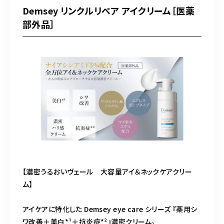
Demsey リンクルリペア アイクリーム［医薬
部外品］
【濃密うるおいヴェール 大容量アイ＆ネックケアクリー
ム】
アイケアに特化した Demsey eye care シリーズ 『薬用シ
ワ改善＋美白*¹＋抗炎症*²』濃密クリーム。