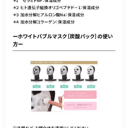
＊1 セラミドNP：保湿成分
＊２ ヒト遺伝子組換オリゴペプチド－1：保湿成分
＊３ 加水分解ヒアルロン酸Na：保湿成分
＊４ 加水分解コラーゲン：保湿成分
ーホワイトバブルマスク［炭酸パック］の使い
方ー
①洗顔など、お顔全体を清潔にしてください。