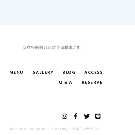
W
MENU
GALLERY
BLOG
ACCESS
Q & A
RESERVE
© 2020 BLING WHITE ＋ Beauty iS セルエステサロン