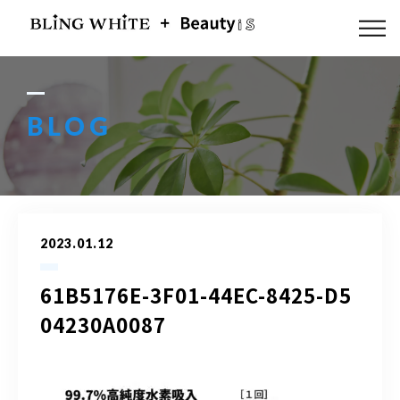
ABOUT US
FLOW
BLOG
MENU
GALLERY
2023.01.12
BLOG
61B5176E-3F01-44EC-8425-D5
ACCESS
04230A0087
Q & A