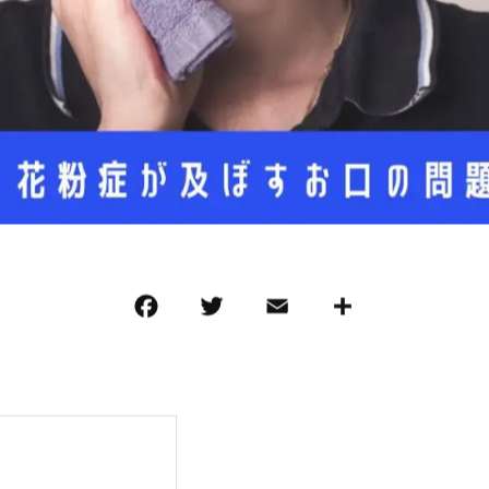
F
T
E
共
a
w
m
有
c
it
ai
e
te
l
b
r