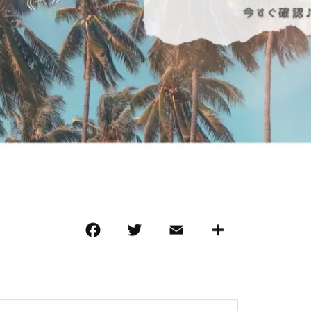
F
T
E
共
a
w
m
有
c
it
ai
e
te
l