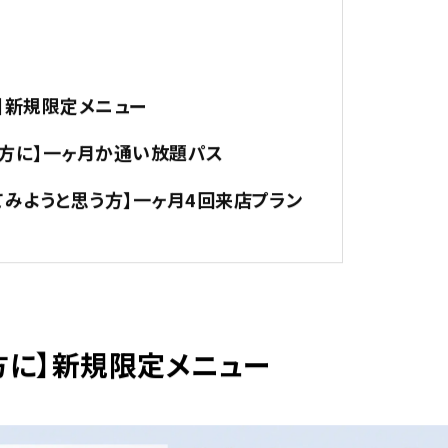
b
r
o
o
k
】新規限定メニュー
方に】一ヶ月か通い放題パス
てみようと思う方】一ヶ月4回来店プラン
方に】新規限定メニュー