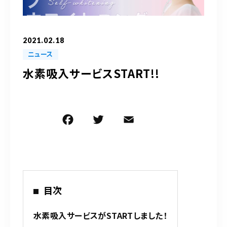
090-9859-5917
平日 10：00～21：00
2021.02.18
土日 10：00～20：00
ニュース
祝日 10：00～20：00（不定休）
水素吸入サービスSTART!!
ご予約はこちら
F
T
E
共
a
w
m
有
c
it
ai
e
te
l
b
r
目次
o
o
水素吸入サービスがSTARTしました！