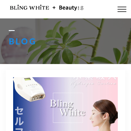
ABOUT US
FLOW
BLOG
MENU
GALLERY
BLOG
ACCESS
Q & A