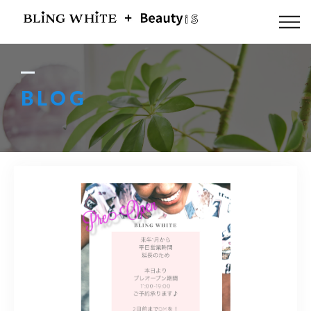
ABOUT US
FLOW
BLOG
MENU
GALLERY
BLOG
ACCESS
Q & A