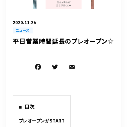
090-9859-5917
平日 10：00～21：00
2020.11.26
土日 10：00～20：00
ニュース
祝日 10：00～20：00（不定休）
平日営業時間延長のプレオープン☆
ご予約はこちら
F
T
E
共
a
w
m
有
c
it
ai
e
te
l
b
r
目次
o
o
プレオープンがSTART