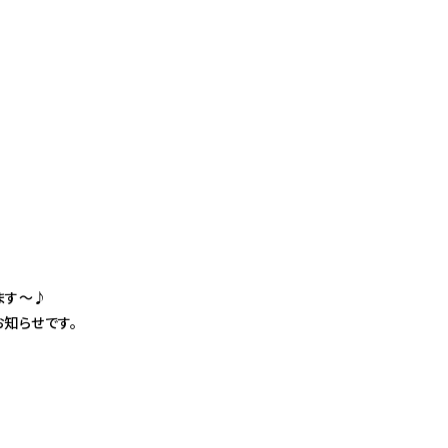
o
o
k
ます〜♪
知らせです。