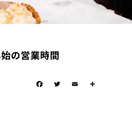
年始の営業時間
F
T
E
共
a
w
m
有
c
it
ai
e
te
l
b
r