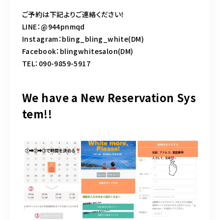
ご予約は下記よりご連絡ください！
LINE：@944pnmqd
Instagram：bling_bling_white(DM)
Facebook：blingwhitesalon(DM)
TEL：090-9859-5917
We have a New Reservation Sys
tem!!