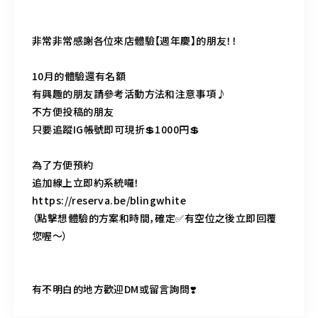
非常非常感謝各位來店體驗【週年慶】的朋友！！
10月的體驗還有名額
有興趣的朋友請參考活動方法和注意事項♪
不方便投稿的朋友
只要追蹤IG帳號即可現折💲1000円💲
為了方便預約
追加線上立即約系統囉！
https://reserva.be/blingwhite
（點擊想體驗的方案和時間，確定✅有空位之後立即回覆
您喔～）
有不明白的地方歡迎DM或留言詢問❣️