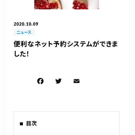
090-9859-5917
平日 10：00～21：00
2020.10.09
土日 10：00～20：00
ニュース
祝日 10：00～20：00（不定休）
便利なネット予約システムができま
した！
ご予約はこちら
F
T
E
共
a
w
m
有
c
it
ai
e
te
l
b
r
目次
o