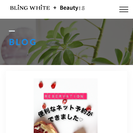
ABOUT US
FLOW
BLOG
MENU
GALLERY
BLOG
ACCESS
Q & A