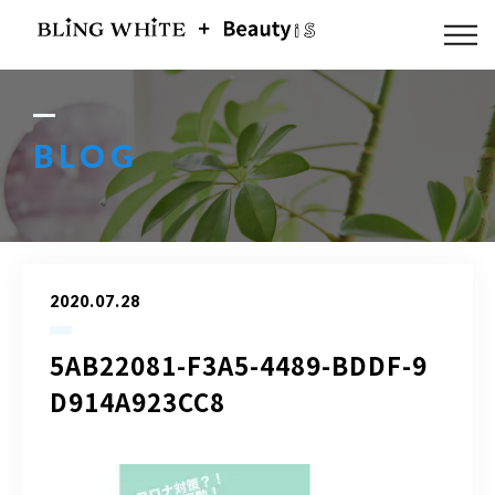
ABOUT US
FLOW
BLOG
MENU
GALLERY
2020.07.28
BLOG
5AB22081-F3A5-4489-BDDF-9
ACCESS
D914A923CC8
Q & A