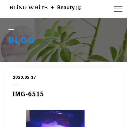
ABOUT US
FLOW
BLOG
MENU
GALLERY
2020.05.17
BLOG
IMG-6515
ACCESS
Q & A